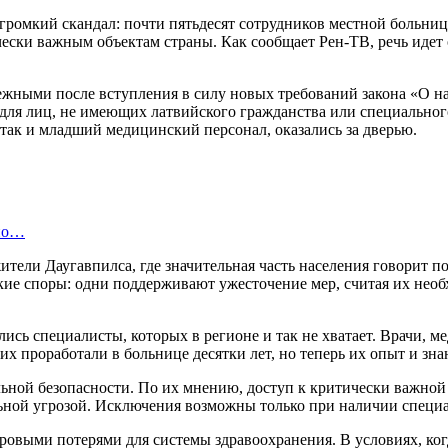
я громкий скандал: почти пятьдесят сотрудников местной боль
ески важным объектам страны. Как сообщает Рен-ТВ, речь идет 
ежными после вступления в силу новых требований закона «О н
 для лиц, не имеющих латвийского гражданства или специальног
 так и младший медицинский персонал, оказались за дверью.
 по…
тели Даугавпилса, где значительная часть населения говорит 
кие споры: одни поддерживают ужесточение мер, считая их нео
лись специалисты, которых в регионе и так не хватает. Врачи, 
их проработали в больнице десятки лет, но теперь их опыт и зн
льной безопасности. По их мнению, доступ к критически важно
ьной угрозой. Исключения возможны только при наличии специа
ровыми потерями для системы здравоохранения. В условиях, ко