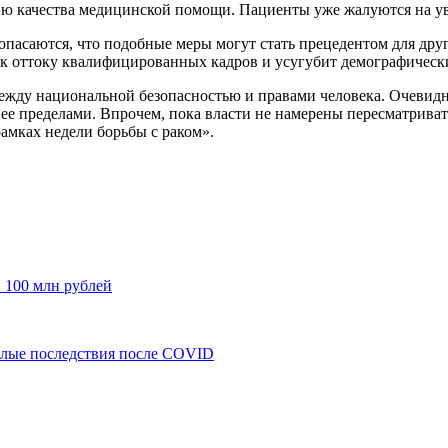
ию качества медицинской помощи. Пациенты уже жалуются на ув
опасаются, что подобные меры могут стать прецедентом для дру
т к оттоку квалифицированных кадров и усугубит демографическ
ежду национальной безопасностью и правами человека. Очевидн
а ее пределами. Впрочем, пока власти не намерены пересматрива
амках недели борьбы с раком».
100 млн рублей
елые последствия после COVID