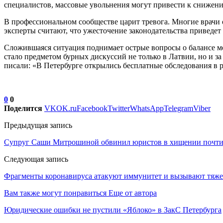
специалистов, массовые увольнения могут привести к снижен
В профессиональном сообществе царит тревога. Многие врачи 
эксперты считают, что ужесточение законодательства приведе
Сложившаяся ситуация поднимает острые вопросы о балансе м
стало предметом бурных дискуссий не только в Латвии, но и з
писали: «В Петербурге открылись бесплатные обследования в р
0
0
Поделится
VK
OK.ru
Facebook
Twitter
WhatsApp
Telegram
Viber
Предыдущая запись
Супруг Саши Митрошиной обвинил юристов в хищении почти 
Следующая запись
Фрагменты коронавируса атакуют иммунитет и вызывают тяж
Вам также могут понравиться
Еще от автора
Юридические ошибки не пустили «Яблоко» в ЗакС Петербурга