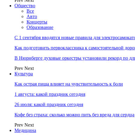
Prev
Next
Общество
Все
Авто
Концерты
Образование
С 1 сентября вводятся новые правила для электросамокат
Как подготовить первоклассника к самостоятельной доро
В Нюрнберге духовые оркестры установили рекорд по дл
Prev
Next
Культура
Как острая пища влияет на чувствительность к боли
1 августа: какой праздник сегодня
26 июля: какой праздник сегодня
Кофе без страха: сколько можно пить без вреда для сердца
Prev
Next
Медицина