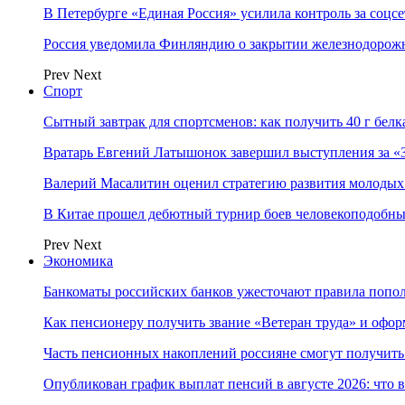
В Петербурге «Единая Россия» усилила контроль за соцс
Россия уведомила Финляндию о закрытии железнодорож
Prev
Next
Спорт
Сытный завтрак для спортсменов: как получить 40 г белка
Вратарь Евгений Латышонок завершил выступления за «З
Валерий Масалитин оценил стратегию развития молодых
В Китае прошел дебютный турнир боев человекоподобны
Prev
Next
Экономика
Банкоматы российских банков ужесточают правила попол
Как пенсионеру получить звание «Ветеран труда» и офор
Часть пенсионных накоплений россияне смогут получить 
Опубликован график выплат пенсий в августе 2026: что 