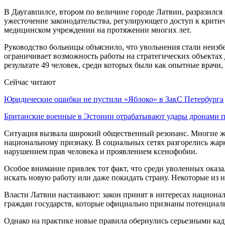
В Даугавпилсе, втором по величине городе Латвии, разразилс
ужесточение законодательства, регулирующего доступ к критич
медицинском учреждении на протяжении многих лет.
Руководство больницы объяснило, что увольнения стали неизб
ограничивает возможность работы на стратегических объектах
результате 49 человек, среди которых были как опытные врачи,
Сейчас читают
Юридические ошибки не пустили «Яблоко» в ЗакС Петербурга
Британские военные в Эстонии отрабатывают удары дронами
Ситуация вызвала широкий общественный резонанс. Многие жи
национальному признаку. В социальных сетях разгорелись жар
нарушением прав человека и проявлением ксенофобии.
Особое внимание привлек тот факт, что среди уволенных оказа
искать новую работу или даже покидать страну. Некоторые из н
Власти Латвии настаивают: закон принят в интересах национа
граждан государств, которые официально признаны потенциал
Однако на практике новые правила обернулись серьезными кад