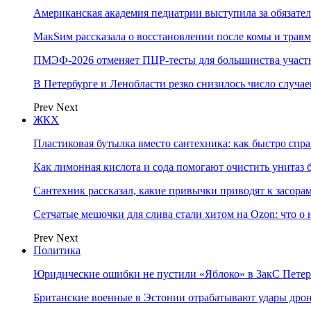
Американская академия педиатрии выступила за обязат
МакSим рассказала о восстановлении после комы и травм
ПМЭФ-2026 отменяет ПЦР-тесты для большинства участ
В Петербурге и Ленобласти резко снизилось число случа
Prev
Next
ЖКХ
Пластиковая бутылка вместо сантехника: как быстро спра
Как лимонная кислота и сода помогают очистить унитаз 
Сантехник рассказал, какие привычки приводят к засора
Сетчатые мешочки для слива стали хитом на Ozon: что о
Prev
Next
Политика
Юридические ошибки не пустили «Яблоко» в ЗакС Петер
Британские военные в Эстонии отрабатывают удары дро