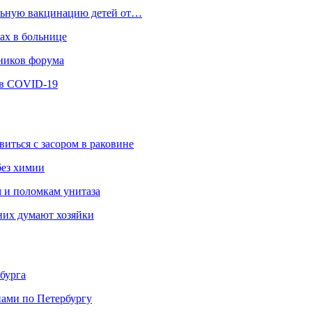
ельную вакцинацию детей от…
ах в больнице
ников форума
ев COVID-19
виться с засором в раковине
без химии
м и поломкам унитаза
 них думают хозяйки
бурга
нами по Петербургу