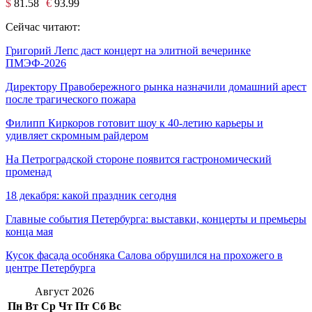
$
81.58
€
93.99
Сейчас читают:
Григорий Лепс даст концерт на элитной вечеринке
ПМЭФ-2026
Директору Правобережного рынка назначили домашний арест
после трагического пожара
Филипп Киркоров готовит шоу к 40-летию карьеры и
удивляет скромным райдером
На Петроградской стороне появится гастрономический
променад
18 декабря: какой праздник сегодня
Главные события Петербурга: выставки, концерты и премьеры
конца мая
Кусок фасада особняка Салова обрушился на прохожего в
центре Петербурга
Август 2026
Пн
Вт
Ср
Чт
Пт
Сб
Вс