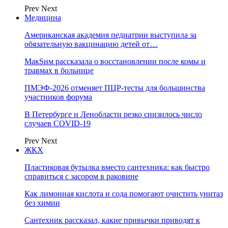
Prev
Next
Медицина
Американская академия педиатрии выступила за
обязательную вакцинацию детей от…
МакSим рассказала о восстановлении после комы и
травмах в больнице
ПМЭФ-2026 отменяет ПЦР-тесты для большинства
участников форума
В Петербурге и Ленобласти резко снизилось число
случаев COVID-19
Prev
Next
ЖКХ
Пластиковая бутылка вместо сантехника: как быстро
справиться с засором в раковине
Как лимонная кислота и сода помогают очистить унитаз
без химии
Сантехник рассказал, какие привычки приводят к