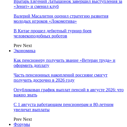
Вратарь Евгений Латышонок завершил выступления за
«Зенит» и сменил клуб
Валерий Масалитин оценил стратегию развития
молодых игроков «Локомотива»
В Китае прошел дебютный турнир боев
человекоподобных роботов
Prev
Next
Экономика
Как пенсионеру получить звание «Ветеран труда» и
оформить доплату
Часть пенсионных накоплений россияне смогут
получить досрочно в 2026 году
Опубликован график выплат пенсий в августе 2026: что
важно знать
С 1 августа работающим пенсионерам и 80-летним
увеличат выплаты
Prev
Next
Форумы