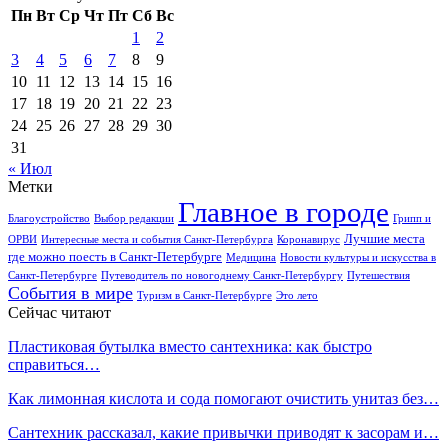
Пн
Вт
Ср
Чт
Пт
Сб
Вс
1
2
3
4
5
6
7
8
9
10
11
12
13
14
15
16
17
18
19
20
21
22
23
24
25
26
27
28
29
30
31
« Июл
Метки
Главное в городе
Благоустройство
Выбор редакции
Грипп и
Лучшие места
ОРВИ
Интересные места и события Санкт-Петербурга
Коронавирус
где можно поесть в Санкт-Петербурге
Медицина
Новости культуры и искусства в
Санкт-Петербурге
Путеводитель по новогоднему Санкт-Петербургу
Путешествия
События в мире
Туризм в Санкт-Петербурге
Это лето
Сейчас читают
Пластиковая бутылка вместо сантехника: как быстро
справиться…
Как лимонная кислота и сода помогают очистить унитаз без…
Сантехник рассказал, какие привычки приводят к засорам и…