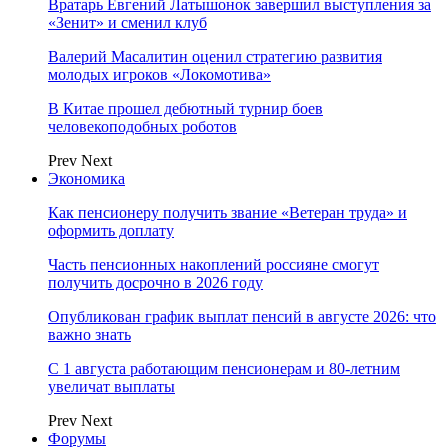
Вратарь Евгений Латышонок завершил выступления за
«Зенит» и сменил клуб
Валерий Масалитин оценил стратегию развития
молодых игроков «Локомотива»
В Китае прошел дебютный турнир боев
человекоподобных роботов
Prev
Next
Экономика
Как пенсионеру получить звание «Ветеран труда» и
оформить доплату
Часть пенсионных накоплений россияне смогут
получить досрочно в 2026 году
Опубликован график выплат пенсий в августе 2026: что
важно знать
С 1 августа работающим пенсионерам и 80-летним
увеличат выплаты
Prev
Next
Форумы