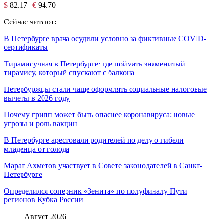
$
82.17
€
94.70
Сейчас читают:
В Петербурге врача осудили условно за фиктивные COVID-
сертификаты
Тирамисучная в Петербурге: где поймать знаменитый
тирамису, который спускают с балкона
Петербуржцы стали чаще оформлять социальные налоговые
вычеты в 2026 году
Почему грипп может быть опаснее коронавируса: новые
угрозы и роль вакцин
В Петербурге арестовали родителей по делу о гибели
младенца от голода
Марат Ахметов участвует в Совете законодателей в Санкт-
Петербурге
Определился соперник «Зенита» по полуфиналу Пути
регионов Кубка России
Август 2026