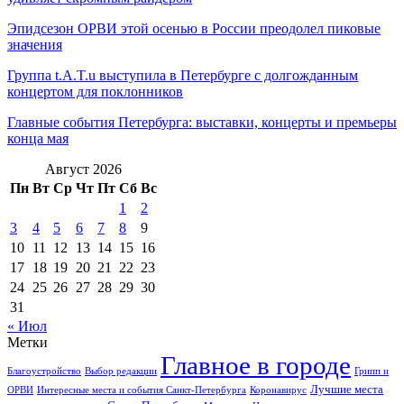
Эпидсезон ОРВИ этой осенью в России преодолел пиковые
значения
Группа t.A.T.u выступила в Петербурге с долгожданным
концертом для поклонников
Главные события Петербурга: выставки, концерты и премьеры
конца мая
Август 2026
Пн
Вт
Ср
Чт
Пт
Сб
Вс
1
2
3
4
5
6
7
8
9
10
11
12
13
14
15
16
17
18
19
20
21
22
23
24
25
26
27
28
29
30
31
« Июл
Метки
Главное в городе
Благоустройство
Выбор редакции
Грипп и
Лучшие места
ОРВИ
Интересные места и события Санкт-Петербурга
Коронавирус