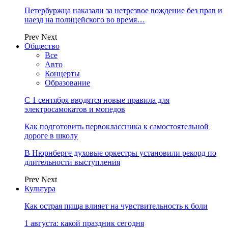
Петербуржца наказали за нетрезвое вождение без прав и
наезд на полицейского во время…
Prev
Next
Общество
Все
Авто
Концерты
Образование
С 1 сентября вводятся новые правила для
электросамокатов и мопедов
Как подготовить первоклассника к самостоятельной
дороге в школу
В Нюрнберге духовые оркестры установили рекорд по
длительности выступления
Prev
Next
Культура
Как острая пища влияет на чувствительность к боли
1 августа: какой праздник сегодня