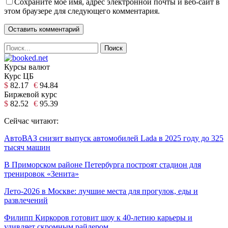
Сохраните мое имя, адрес электронной почты и веб-сайт в
этом браузере для следующего комментария.
Курсы валют
Курс ЦБ
$
82.17
€
94.84
Биржевой курс
$
82.52
€
95.39
Сейчас читают:
АвтоВАЗ снизит выпуск автомобилей Lada в 2025 году до 325
тысяч машин
В Приморском районе Петербурга построят стадион для
тренировок «Зенита»
Лето-2026 в Москве: лучшие места для прогулок, еды и
развлечений
Филипп Киркоров готовит шоу к 40-летию карьеры и
удивляет скромным райдером