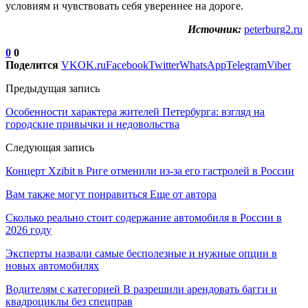
условиям и чувствовать себя увереннее на дороге.
Источник:
peterburg2.ru
0
0
Поделится
VK
OK.ru
Facebook
Twitter
WhatsApp
Telegram
Viber
Предыдущая запись
Особенности характера жителей Петербурга: взгляд на
городские привычки и недовольства
Следующая запись
Концерт Xzibit в Риге отменили из-за его гастролей в России
Вам также могут понравиться
Еще от автора
Сколько реально стоит содержание автомобиля в России в
2026 году
Эксперты назвали самые бесполезные и нужные опции в
новых автомобилях
Водителям с категорией B разрешили арендовать багги и
квадроциклы без спецправ