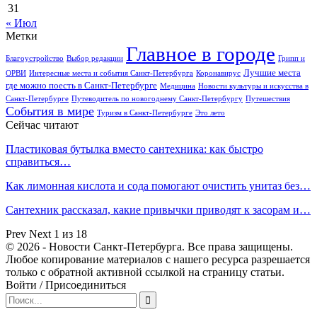
31
« Июл
Метки
Главное в городе
Благоустройство
Выбор редакции
Грипп и
Лучшие места
ОРВИ
Интересные места и события Санкт-Петербурга
Коронавирус
где можно поесть в Санкт-Петербурге
Медицина
Новости культуры и искусства в
Санкт-Петербурге
Путеводитель по новогоднему Санкт-Петербургу
Путешествия
События в мире
Туризм в Санкт-Петербурге
Это лето
Сейчас читают
Пластиковая бутылка вместо сантехника: как быстро
справиться…
Как лимонная кислота и сода помогают очистить унитаз без…
Сантехник рассказал, какие привычки приводят к засорам и…
Prev
Next
1 из 18
© 2026 - Новости Санкт-Петербурга. Все права защищены.
Любое копирование материалов с нашего ресурса разрешается
только с обратной активной ссылкой на страницу статьи.
Войти / Присоединиться