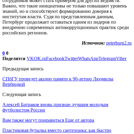
сотрудников может стать примером для других ведомств.
Важно, что такие инициативы не только повышают уровень
знаний, но и способствуют формированию доверия к
институтам власти. Судя по представленным данным,
Петербург продолжает оставаться одним из лидеров по
внедрению современных антикоррупционных практик среди
российских регионов.
Источник:
peterburg2.ru
0
0
Поделится
VK
OK.ru
Facebook
Twitter
WhatsApp
Telegram
Viber
Предыдущая запись
СПбГУ проведет акцию памяти к 90-летию Людмилы
Вербицкой
Следующая запись
Алексей Батраков вновь признан лучшим молодым
футболистом России
Вам также могут понравиться
Еще от автора
Пластиковая бутылка вместо сантехника: как быстро