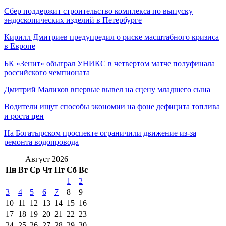
Сбер поддержит строительство комплекса по выпуску
эндоскопических изделий в Петербурге
Кирилл Дмитриев предупредил о риске масштабного кризиса
в Европе
БК «Зенит» обыграл УНИКС в четвертом матче полуфинала
российского чемпионата
Дмитрий Маликов впервые вывел на сцену младшего сына
Водители ищут способы экономии на фоне дефицита топлива
и роста цен
На Богатырском проспекте ограничили движение из-за
ремонта водопровода
Август 2026
Пн
Вт
Ср
Чт
Пт
Сб
Вс
1
2
3
4
5
6
7
8
9
10
11
12
13
14
15
16
17
18
19
20
21
22
23
24
25
26
27
28
29
30