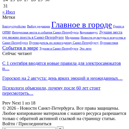
31
« Июл
Метки
Главное в городе
Благоустройство
Выбор редакции
Грипп и
Лучшие места
ОРВИ
Интересные места и события Санкт-Петербурга
Коронавирус
где можно поесть в Санкт-Петербурге
Медицина
Новости культуры и искусства в
Санкт-Петербурге
Путеводитель по новогоднему Санкт-Петербургу
Путешествия
События в мире
Туризм в Санкт-Петербурге
Это лето
Сейчас читают
С 1 сентября вводятся новые правила для электросамокатов
и…
Гороскоп на 2 августа: день ярких эмоций и неожиданных…
Психологи объяснили, почему после 60 лет стоит
пересмотреть…
Prev
Next
1 из 18
© 2026 - Новости Санкт-Петербурга. Все права защищены.
Любое копирование материалов с нашего ресурса разрешается
только с обратной активной ссылкой на страницу статьи.
Войти / Присоединиться