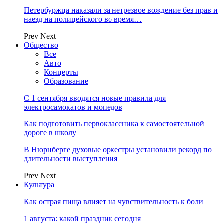
Петербуржца наказали за нетрезвое вождение без прав и
наезд на полицейского во время…
Prev
Next
Общество
Все
Авто
Концерты
Образование
С 1 сентября вводятся новые правила для
электросамокатов и мопедов
Как подготовить первоклассника к самостоятельной
дороге в школу
В Нюрнберге духовые оркестры установили рекорд по
длительности выступления
Prev
Next
Культура
Как острая пища влияет на чувствительность к боли
1 августа: какой праздник сегодня