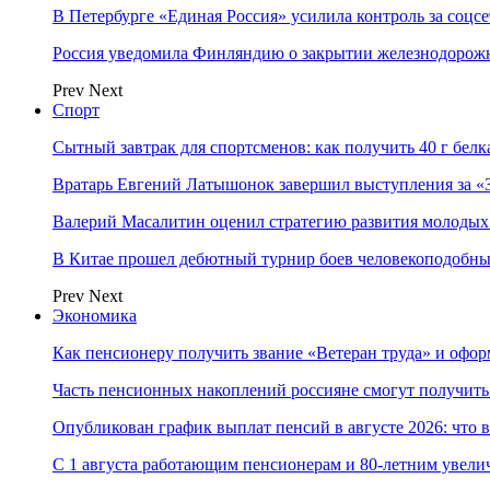
В Петербурге «Единая Россия» усилила контроль за соцс
Россия уведомила Финляндию о закрытии железнодорож
Prev
Next
Спорт
Сытный завтрак для спортсменов: как получить 40 г белка
Вратарь Евгений Латышонок завершил выступления за «З
Валерий Масалитин оценил стратегию развития молодых
В Китае прошел дебютный турнир боев человекоподобны
Prev
Next
Экономика
Как пенсионеру получить звание «Ветеран труда» и офор
Часть пенсионных накоплений россияне смогут получить 
Опубликован график выплат пенсий в августе 2026: что 
С 1 августа работающим пенсионерам и 80-летним увели