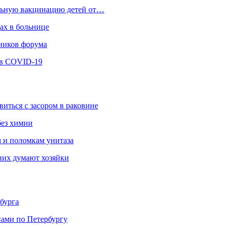
ельную вакцинацию детей от…
ах в больнице
ников форума
ев COVID-19
виться с засором в раковине
без химии
м и поломкам унитаза
 них думают хозяйки
бурга
нами по Петербургу