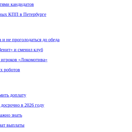
етями кандидатов
ных КПП в Петербурге
 и не проголодаться до обеда
енит» и сменил клуб
 игроков «Локомотива»
х роботов
мить доплату
досрочно в 2026 году
важно знать
чат выплаты