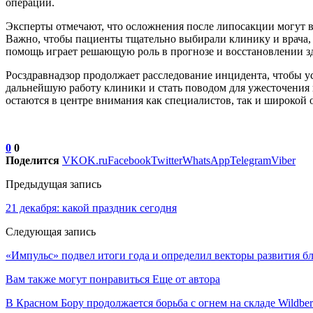
операции.
Эксперты отмечают, что осложнения после липосакции могут в
Важно, чтобы пациенты тщательно выбирали клинику и врача,
помощь играет решающую роль в прогнозе и восстановлении з
Росздравнадзор продолжает расследование инцидента, чтобы у
дальнейшую работу клиники и стать поводом для ужесточения 
остаются в центре внимания как специалистов, так и широкой
0
0
Поделится
VK
OK.ru
Facebook
Twitter
WhatsApp
Telegram
Viber
Предыдущая запись
21 декабря: какой праздник сегодня
Следующая запись
«Импульс» подвел итоги года и определил векторы развития бл
Вам также могут понравиться
Еще от автора
В Красном Бору продолжается борьба с огнем на складе Wildber