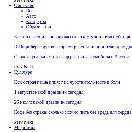
Prev
Next
Общество
Все
Авто
Концерты
Образование
Как подготовить первоклассника к самостоятельной доро
В Нюрнберге духовые оркестры установили рекорд по дл
Сколько реально стоит содержание автомобиля в России в
Prev
Next
Культура
Как острая пища влияет на чувствительность к боли
1 августа: какой праздник сегодня
26 июля: какой праздник сегодня
Кофе без страха: сколько можно пить без вреда для сердца
Prev
Next
Медицина