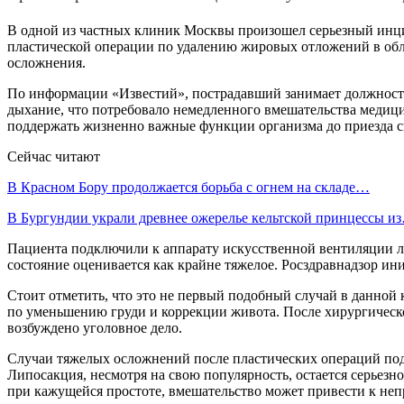
В одной из частных клиник Москвы произошел серьезный инциде
пластической операции по удалению жировых отложений в обла
осложнения.
По информации «Известий», пострадавший занимает должность
дыхание, что потребовало немедленного вмешательства медиц
поддержать жизненно важные функции организма до приезда с
Сейчас читают
В Красном Бору продолжается борьба с огнем на складе…
В Бургундии украли древнее ожерелье кельтской принцессы и
Пациента подключили к аппарату искусственной вентиляции ле
состояние оценивается как крайне тяжелое. Росздравнадзор и
Стоит отметить, что это не первый подобный случай в данной 
по уменьшению груди и коррекции живота. После хирургическог
возбуждено уголовное дело.
Случаи тяжелых осложнений после пластических операций под
Липосакция, несмотря на свою популярность, остается серьез
при кажущейся простоте, вмешательство может привести к не