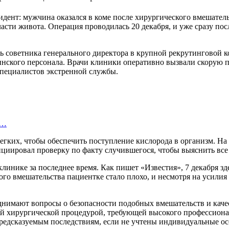
нт: мужчина оказался в коме после хирургического вмешательст
сти живота. Операция проводилась 20 декабря, и уже сразу по
 советника генерального директора в крупной рекрутинговой 
инского персонала. Врачи клиники оперативно вызвали скорую
пециалистов экстренной службы.
з…
гких, чтобы обеспечить поступление кислорода в организм. На
нициировал проверку по факту случившегося, чтобы выяснить вс
клинике за последнее время. Как пишет «Известия», 7 декабря 
о вмешательства пациентке стало плохо, и несмотря на усилия 
нимают вопросы о безопасности подобных вмешательств и каче
ной хирургической процедурой, требующей высокого профессиона
предсказуемым последствиям, если не учтены индивидуальные 