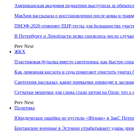
Американская академия педиатрии выступила за обязат
МакSим рассказала о восстановлении после комы и травм
ПМЭФ-2026 отменяет ПЦР-тесты для большинства участ
В Петербурге и Ленобласти резко снизилось число случа
Prev
Next
ЖКХ
Пластиковая бутылка вместо сантехника: как быстро спра
Как лимонная кислота и сода помогают очистить унитаз 
Сантехник рассказал, какие привычки приводят к засора
Сетчатые мешочки для слива стали хитом на Ozon: что о
Prev
Next
Политика
Юридические ошибки не пустили «Яблоко» в ЗакС Петер
Британские военные в Эстонии отрабатывают удары дро