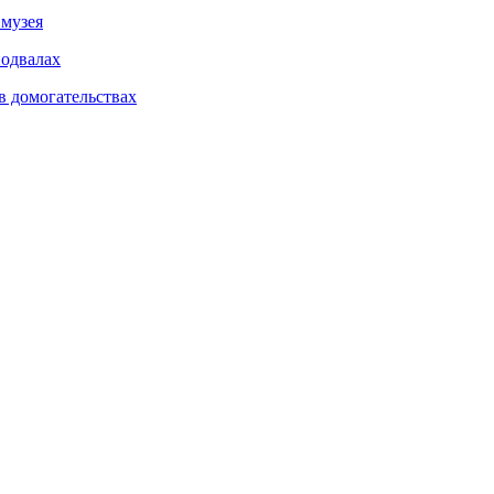
 музея
подвалах
в домогательствах