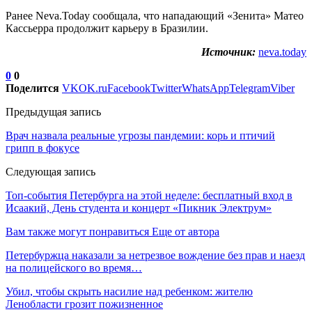
Ранее Neva.Today сообщала, что нападающий «Зенита» Матео
Кассьерра продолжит карьеру в Бразилии.
Источник:
neva.today
0
0
Поделится
VK
OK.ru
Facebook
Twitter
WhatsApp
Telegram
Viber
Предыдущая запись
Врач назвала реальные угрозы пандемии: корь и птичий
грипп в фокусе
Следующая запись
Топ-события Петербурга на этой неделе: бесплатный вход в
Исаакий, День студента и концерт «Пикник Электрум»
Вам также могут понравиться
Еще от автора
Петербуржца наказали за нетрезвое вождение без прав и наезд
на полицейского во время…
Убил, чтобы скрыть насилие над ребенком: жителю
Ленобласти грозит пожизненное