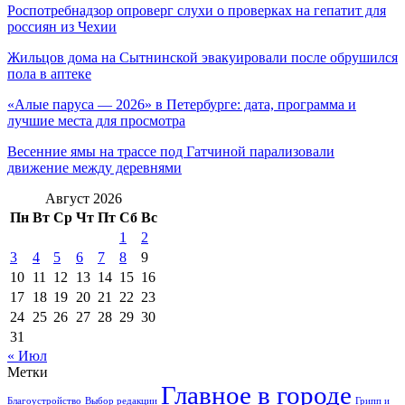
Роспотребнадзор опроверг слухи о проверках на гепатит для
россиян из Чехии
Жильцов дома на Сытнинской эвакуировали после обрушился
пола в аптеке
«Алые паруса — 2026» в Петербурге: дата, программа и
лучшие места для просмотра
Весенние ямы на трассе под Гатчиной парализовали
движение между деревнями
Август 2026
Пн
Вт
Ср
Чт
Пт
Сб
Вс
1
2
3
4
5
6
7
8
9
10
11
12
13
14
15
16
17
18
19
20
21
22
23
24
25
26
27
28
29
30
31
« Июл
Метки
Главное в городе
Благоустройство
Выбор редакции
Грипп и