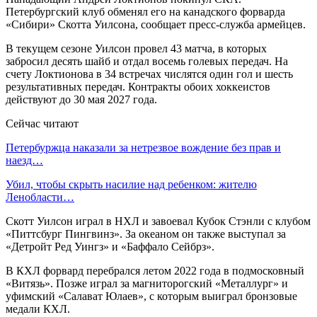
Петербургский клуб обменял его на канадского форварда
«Сибири» Скотта Уилсона, сообщает пресс-служба армейцев.
В текущем сезоне Уилсон провел 43 матча, в которых
забросил десять шайб и отдал восемь голевых передач. На
счету Локтионова в 34 встречах числятся один гол и шесть
результативных передач. Контракты обоих хоккеистов
действуют до 30 мая 2027 года.
Сейчас читают
Петербуржца наказали за нетрезвое вождение без прав и
наезд…
Убил, чтобы скрыть насилие над ребенком: жителю
Ленобласти…
Скотт Уилсон играл в НХЛ и завоевал Кубок Стэнли с клубом
«Питтсбург Пингвинз». За океаном он также выступал за
«Детройт Ред Уингз» и «Баффало Сейбрз».
В КХЛ форвард перебрался летом 2022 года в подмосковный
«Витязь». Позже играл за магниторогский «Металлург» и
уфимский «Салават Юлаев», с которым выиграл бронзовые
медали КХЛ.