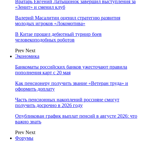
Вратарь Евгений Латышонок завершил выступления за
«Зенит» и сменил клуб
Валерий Масалитин оценил стратегию развития
молодых игроков «Локомотива»
В Китае прошел дебютный турнир боев
человекоподобных роботов
Prev
Next
Экономика
Банкоматы российских банков ужесточают правила
пополнения карт с 20 мая
Как пенсионеру получить звание «Ветеран труда» и
оформить доплату
Часть пенсионных накоплений россияне смогут
получить досрочно в 2026 году
Опубликован график выплат пенсий в августе 2026: что
важно знать
Prev
Next
Форумы