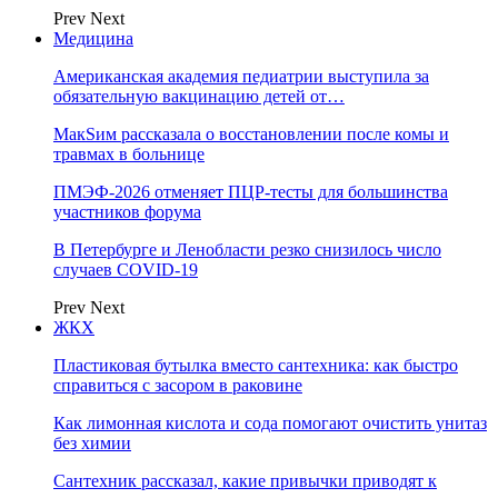
Prev
Next
Медицина
Американская академия педиатрии выступила за
обязательную вакцинацию детей от…
МакSим рассказала о восстановлении после комы и
травмах в больнице
ПМЭФ-2026 отменяет ПЦР-тесты для большинства
участников форума
В Петербурге и Ленобласти резко снизилось число
случаев COVID-19
Prev
Next
ЖКХ
Пластиковая бутылка вместо сантехника: как быстро
справиться с засором в раковине
Как лимонная кислота и сода помогают очистить унитаз
без химии
Сантехник рассказал, какие привычки приводят к