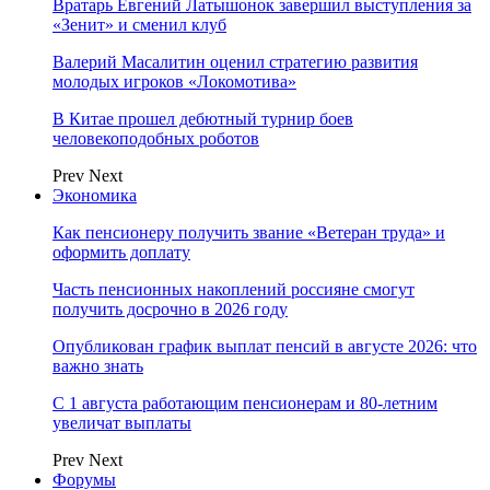
Вратарь Евгений Латышонок завершил выступления за
«Зенит» и сменил клуб
Валерий Масалитин оценил стратегию развития
молодых игроков «Локомотива»
В Китае прошел дебютный турнир боев
человекоподобных роботов
Prev
Next
Экономика
Как пенсионеру получить звание «Ветеран труда» и
оформить доплату
Часть пенсионных накоплений россияне смогут
получить досрочно в 2026 году
Опубликован график выплат пенсий в августе 2026: что
важно знать
С 1 августа работающим пенсионерам и 80-летним
увеличат выплаты
Prev
Next
Форумы