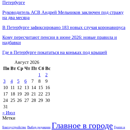
Петербурге
Руководитель АСВ Андрей Мельников заключен под стражу
на два месяца
В Петербурге зафиксировано 183 новых случая коронавируса
Кому пересчитают пенсии в июне 2026: новые правила и
надбавки
Где в Петербурге покататься на коньках под крышей
Август 2026
Пн
Вт
Ср
Чт
Пт
Сб
Вс
1
2
3
4
5
6
7
8
9
10
11
12
13
14
15
16
17
18
19
20
21
22
23
24
25
26
27
28
29
30
31
« Июл
Метки
Главное в городе
Благоустройство
Выбор редакции
Грипп и