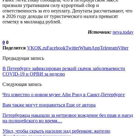
признали утратившим силу курортный сбор и
ответственность за его неуплату. Депутаты рассчитывают, что
в 2026 году доходы от туристического налога превысят
отметку в миллиард рублей.
Источник:
neva.today
0
0
Поделится
VK
OK.ru
Facebook
Twitter
WhatsApp
Telegram
Viber
Предыдущая запись
В Петербурге зафиксирован резкий скачок заболеваемости
COVID-19 и ОРВИ за неделю
Следующая запись
Что известно о новом музее Айн Рэнд в Санкт-Петербурге
Вам также могут понравиться
Еще от автора
Петербуржца наказали за нетрезвое вождение без прав и наезд
на полицейского во время…
Убил, чтобы скрыть насилие над ребенком: жителю