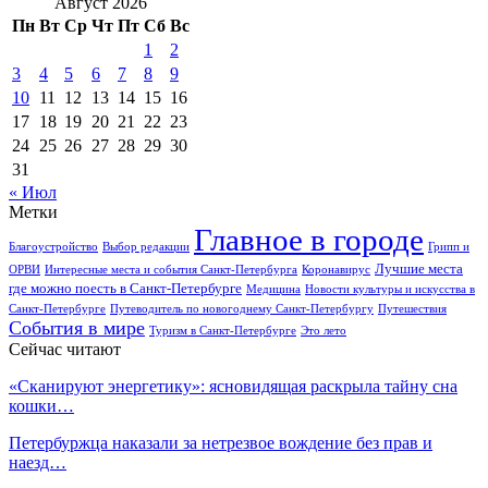
Август 2026
Пн
Вт
Ср
Чт
Пт
Сб
Вс
1
2
3
4
5
6
7
8
9
10
11
12
13
14
15
16
17
18
19
20
21
22
23
24
25
26
27
28
29
30
31
« Июл
Метки
Главное в городе
Благоустройство
Выбор редакции
Грипп и
Лучшие места
ОРВИ
Интересные места и события Санкт-Петербурга
Коронавирус
где можно поесть в Санкт-Петербурге
Медицина
Новости культуры и искусства в
Санкт-Петербурге
Путеводитель по новогоднему Санкт-Петербургу
Путешествия
События в мире
Туризм в Санкт-Петербурге
Это лето
Сейчас читают
«Сканируют энергетику»: ясновидящая раскрыла тайну сна
кошки…
Петербуржца наказали за нетрезвое вождение без прав и
наезд…