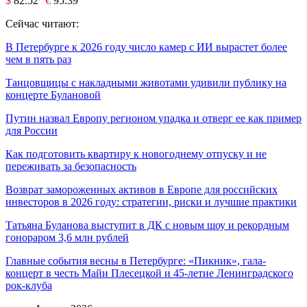
$
82.52
€
95.39
Сейчас читают:
В Петербурге к 2026 году число камер с ИИ вырастет более
чем в пять раз
Танцовщицы с накладными животами удивили публику на
концерте Булановой
Путин назвал Европу регионом упадка и отверг ее как пример
для России
Как подготовить квартиру к новогоднему отпуску и не
переживать за безопасность
Возврат замороженных активов в Европе для российских
инвесторов в 2026 году: стратегии, риски и лучшие практики
Татьяна Буланова выступит в ДК с новым шоу и рекордным
гонораром 3,6 млн рублей
Главные события весны в Петербурге: «Пикник», гала-
концерт в честь Майи Плесецкой и 45-летие Ленинградского
рок-клуба