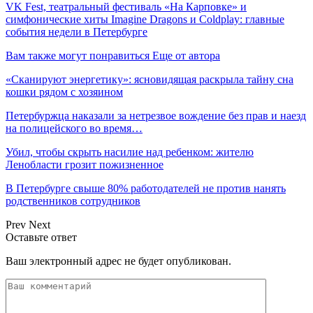
VK Fest, театральный фестиваль «На Карповке» и
симфонические хиты Imagine Dragons и Coldplay: главные
события недели в Петербурге
Вам также могут понравиться
Еще от автора
«Сканируют энергетику»: ясновидящая раскрыла тайну сна
кошки рядом с хозяином
Петербуржца наказали за нетрезвое вождение без прав и наезд
на полицейского во время…
Убил, чтобы скрыть насилие над ребенком: жителю
Ленобласти грозит пожизненное
В Петербурге свыше 80% работодателей не против нанять
родственников сотрудников
Prev
Next
Оставьте ответ
Ваш электронный адрес не будет опубликован.