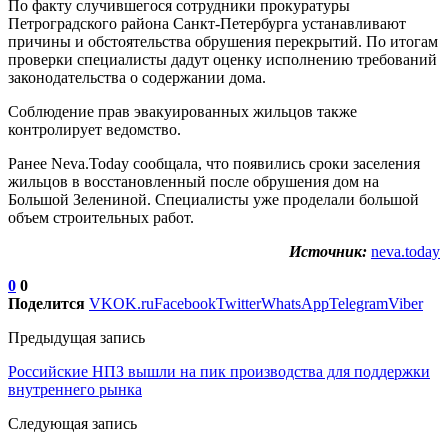
По факту случившегося сотрудники прокуратуры
Петроградского района Санкт-Петербурга устанавливают
причины и обстоятельства обрушения перекрытий. По итогам
проверки специалисты дадут оценку исполнению требований
законодательства о содержании дома.
Соблюдение прав эвакуированных жильцов также
контролирует ведомство.
Ранее Neva.Today сообщала, что появились сроки заселения
жильцов в восстановленный после обрушения дом на
Большой Зелениной. Специалисты уже проделали большой
объем строительных работ.
Источник:
neva.today
0
0
Поделится
VK
OK.ru
Facebook
Twitter
WhatsApp
Telegram
Viber
Предыдущая запись
Российские НПЗ вышли на пик производства для поддержки
внутреннего рынка
Следующая запись