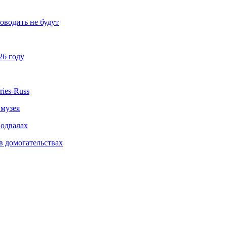
оводить не будут
26 году
ries-Russ
 музея
подвалах
в домогательствах