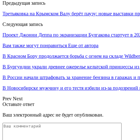
Предыдущая запись
Третьяковка на Крымском Валу берёт паузу: новые выставки пр
Следующая запись
Проект Джонни Деппа по экранизации Булгакова стартует в 20
Вам также могут понравиться
Еще от автора
В Красном Бору продолжается борьба с огнем на складе Wildber
В Бургундии украли древнее ожерелье кельтской принцессы из
В России начали штрафовать за хранение бензина в гаражах и 
В Новосибирске мужчину и его тестя избили из-за подозрений 
Prev
Next
Оставьте ответ
Ваш электронный адрес не будет опубликован.