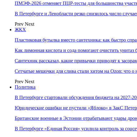
ПМЭФ-2026 отменяет ПЦР-тесты для большинства участ
В Петербурге и Ленобласти резко снизилось число случа
Prev
Next
ЖКХ
Пластиковая бутылка вместо сантехника: как быстро спра
Как лимонная кислота и сода помогают очистить унитаз 
Сантехник рассказал, какие привычки приводят к засора
Сетчатые мешочки для слива стали хитом на Ozon: что о
Prev
Next
Политика
В Петербурге стартовали обсуждения бюджета на 2027-2
Юридические ошибки не пустили «Яблоко» в ЗакС Петер
Британские военные в Эстонии отрабатывают удары дро
В Петербурге «Единая Россия» усилила контроль за соцс