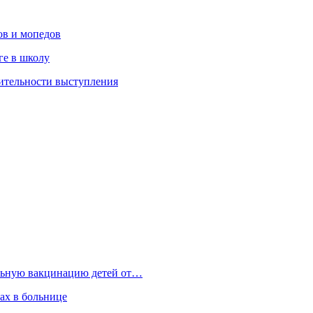
ов и мопедов
ге в школу
ительности выступления
ельную вакцинацию детей от…
ах в больнице