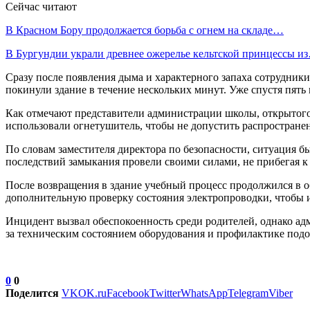
Сейчас читают
В Красном Бору продолжается борьба с огнем на складе…
В Бургундии украли древнее ожерелье кельтской принцессы и
Сразу после появления дыма и характерного запаха сотрудник
покинули здание в течение нескольких минут. Уже спустя пять 
Как отмечают представители администрации школы, открытого
использовали огнетушитель, чтобы не допустить распростране
По словам заместителя директора по безопасности, ситуация б
последствий замыкания провели своими силами, не прибегая 
После возвращения в здание учебный процесс продолжился в о
дополнительную проверку состояния электропроводки, чтобы 
Инцидент вызвал обеспокоенность среди родителей, однако ад
за техническим состоянием оборудования и профилактике под
0
0
Поделится
VK
OK.ru
Facebook
Twitter
WhatsApp
Telegram
Viber