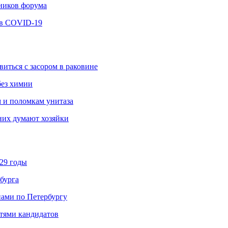
ников форума
ев COVID-19
виться с засором в раковине
без химии
м и поломкам унитаза
 них думают хозяйки
029 годы
бурга
нами по Петербургу
етями кандидатов