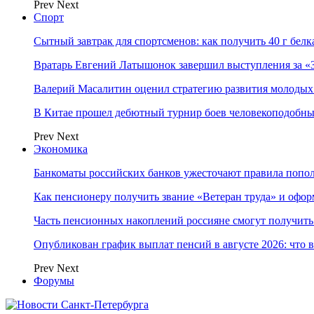
Prev
Next
Спорт
Сытный завтрак для спортсменов: как получить 40 г белка
Вратарь Евгений Латышонок завершил выступления за «З
Валерий Масалитин оценил стратегию развития молодых
В Китае прошел дебютный турнир боев человекоподобны
Prev
Next
Экономика
Банкоматы российских банков ужесточают правила попол
Как пенсионеру получить звание «Ветеран труда» и офор
Часть пенсионных накоплений россияне смогут получить 
Опубликован график выплат пенсий в августе 2026: что 
Prev
Next
Форумы