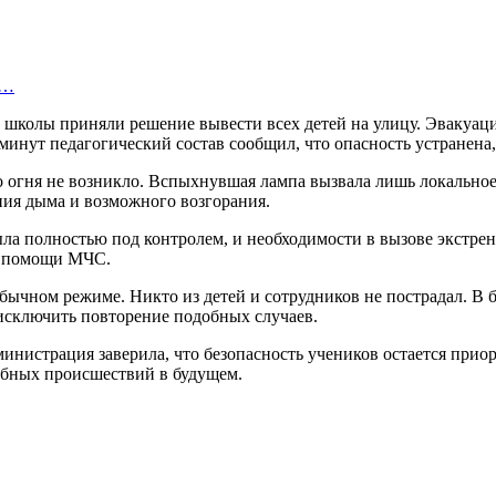
з…
и школы приняли решение вывести всех детей на улицу. Эвакуац
минут педагогический состав сообщил, что опасность устранена, 
 огня не возникло. Вспыхнувшая лампа вызвала лишь локально
ния дыма и возможного возгорания.
ыла полностью под контролем, и необходимости в вызове экстре
к помощи МЧС.
бычном режиме. Никто из детей и сотрудников не пострадал. В
исключить повторение подобных случаев.
министрация заверила, что безопасность учеников остается при
обных происшествий в будущем.