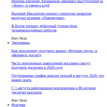
Вратарь Евгений Латышонок завершил выступления за
«Зенит» и сменил клуб
Валерий Масалитин оценил стратегию развития
молодых игроков «Локомотива»
В Китае прошел дебютный турнир боев
человекоподобных роботов
Prev
Next
Экономика
Как пенсионеру получить звание «Ветеран труда» и
оформить доплату
Часть пенсионных накоплений россияне смогут
получить досрочно в 2026 году
Опубликован график выплат пенсий в августе 2026: что
важно знать
С 1 августа работающим пенсионерам и 80-летним
увеличат выплаты
Prev
Next
Форумы