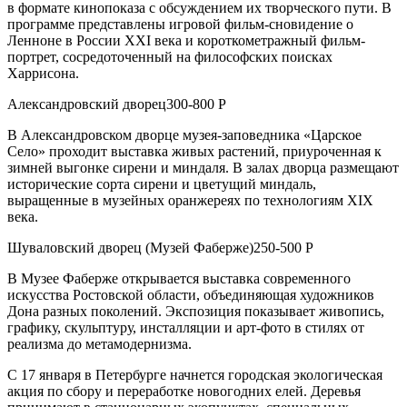
в формате кинопоказа с обсуждением их творческого пути. В
программе представлены игровой фильм-сновидение о
Ленноне в России XXI века и короткометражный фильм-
портрет, сосредоточенный на философских поисках
Харрисона.
Александровский дворец300-800 Р
В Александровском дворце музея-заповедника «Царское
Село» проходит выставка живых растений, приуроченная к
зимней выгонке сирени и миндаля. В залах дворца размещают
исторические сорта сирени и цветущий миндаль,
выращенные в музейных оранжереях по технологиям XIX
века.
Шуваловский дворец (Музей Фаберже)250-500 Р
В Музее Фаберже открывается выставка современного
искусства Ростовской области, объединяющая художников
Дона разных поколений. Экспозиция показывает живопись,
графику, скульптуру, инсталляции и арт-фото в стилях от
реализма до метамодернизма.
С 17 января в Петербурге начнется городская экологическая
акция по сбору и переработке новогодних елей. Деревья