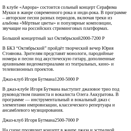
В клубе «Аврора» состоится сольный концерт Серафима
Мукки в жанре современного рока и инди-рока. В программе
– авторские песни разных периодов, включая треки из
альбома «Мёртвые цветы» и популярные композиции,
звучащие на российских стриминговых платформах.
Большой концертный зал Октябрьский2000-7200 Р
В БКЗ “Октябрьский” пройдёт творческий вечер Юрия
Стоянова. Зрителям представят монологи, пародийные
номера и песни под акустическую гитару, дополненные
архивными видеоматериалами из театральных, кино- и
телевизионных проектов.
Джаз-клуб Игоря Бутмана1200-5000 Р
В джаз-клубе Игоря Бутмана выступит джазовое трио под
руководством пианиста и вокалиста Олега Аккуратова. В
программе — инструментальный и вокальный джаз с
элементами импровизации, классического репертуара и
ансамблевого музицирования.
Джаз-клуб Игоря Бутмана2500-7000 Р
На сцене прозвучит концерт в жанре джаза и эстрадной