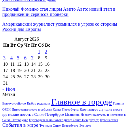
Николай Фоменко стал лицом Авито Авто: новый этап в
продвижении сервисов проверки
Американский журналист усомнился в угрозе со стороны
России для Европы
Август 2026
Пн
Вт
Ср
Чт
Пт
Сб
Вс
1
2
3
4
5
6
7
8
9
10
11
12
13
14
15
16
17
18
19
20
21
22
23
24
25
26
27
28
29
30
31
« Июл
Метки
Главное в городе
Благоустройство
Выбор редакции
Грипп и
Лучшие места
ОРВИ
Интересные места и события Санкт-Петербурга
Коронавирус
где можно поесть в Санкт-Петербурге
Медицина
Новости культуры и искусства в
Санкт-Петербурге
Путеводитель по новогоднему Санкт-Петербургу
Путешествия
События в мире
Туризм в Санкт-Петербурге
Это лето