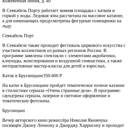
Кожевенная линия, д. 40
В Севкабель Порту работает зимняя площадка с катком и
горкой у воды. Ледовая зона рассчитана на массовое катание,
а для начинающих предусмотрены фигурные помощники на
льду.
Севкабель Порт
В Севкабеле также проходит фестиваль циркового искусства с
участием коллективов из разных регионов России. В
программе заявлены спектакли с элементами акробатики,
клоунады, жонглирования и воздушной гимнастики, а также
интерактивные мастер-классы для детей и взрослых.
Каток в Брусницыне350-600 Р
На катке в Брусницыне пройдет тематическое ночное катание
в стилистике сериала «Очень странные дела». В программе:
саундтрека сериала, лазерное и световое оформление и
тематические фотозоны.
Брусницын
Вечер авторского кино режиссёра Николая Якимчука
посвящён Джону Леннону и Джорджу Харрисону и проходит