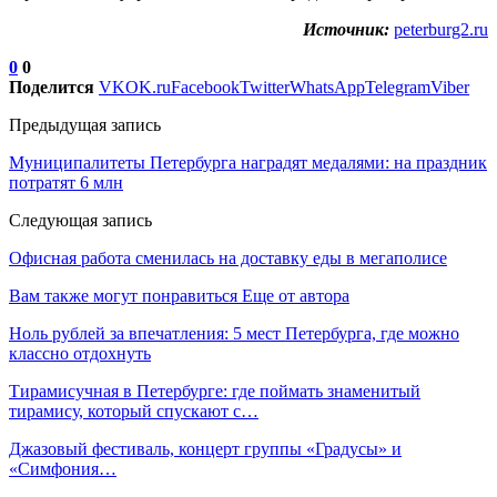
Источник:
peterburg2.ru
0
0
Поделится
VK
OK.ru
Facebook
Twitter
WhatsApp
Telegram
Viber
Предыдущая запись
Муниципалитеты Петербурга наградят медалями: на праздник
потратят 6 млн
Следующая запись
Офисная работа сменилась на доставку еды в мегаполисе
Вам также могут понравиться
Еще от автора
Ноль рублей за впечатления: 5 мест Петербурга, где можно
классно отдохнуть
Тирамисучная в Петербурге: где поймать знаменитый
тирамису, который спускают с…
Джазовый фестиваль, концерт группы «Градусы» и
«Симфония…