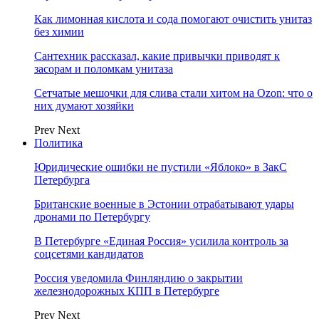
Как лимонная кислота и сода помогают очистить унитаз
без химии
Сантехник рассказал, какие привычки приводят к
засорам и поломкам унитаза
Сетчатые мешочки для слива стали хитом на Ozon: что о
них думают хозяйки
Prev
Next
Политика
Юридические ошибки не пустили «Яблоко» в ЗакС
Петербурга
Британские военные в Эстонии отрабатывают удары
дронами по Петербургу
В Петербурге «Единая Россия» усилила контроль за
соцсетями кандидатов
Россия уведомила Финляндию о закрытии
железнодорожных КПП в Петербурге
Prev
Next