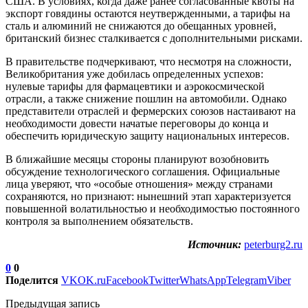
США. В условиях, когда даже ранее согласованные квоты на
экспорт говядины остаются неутвержденными, а тарифы на
сталь и алюминий не снижаются до обещанных уровней,
британский бизнес сталкивается с дополнительными рисками.
В правительстве подчеркивают, что несмотря на сложности,
Великобритания уже добилась определенных успехов:
нулевые тарифы для фармацевтики и аэрокосмической
отрасли, а также снижение пошлин на автомобили. Однако
представители отраслей и фермерских союзов настаивают на
необходимости довести начатые переговоры до конца и
обеспечить юридическую защиту национальных интересов.
В ближайшие месяцы стороны планируют возобновить
обсуждение технологического соглашения. Официальные
лица уверяют, что «особые отношения» между странами
сохраняются, но признают: нынешний этап характеризуется
повышенной волатильностью и необходимостью постоянного
контроля за выполнением обязательств.
Источник:
peterburg2.ru
0
0
Поделится
VK
OK.ru
Facebook
Twitter
WhatsApp
Telegram
Viber
Предыдущая запись