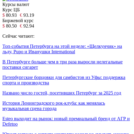
Курсы валют
Курс ЦБ
$
80.93
€
93.19
Биржевой курс
$
80.50
€
92.94
Сейчас читают:
Топ-события Петербурга на этой неделе: «Щелкунчик» на
льду, Pupo и Иванушки International
В Петербурге больше чем в три раза выросли нелегальные
поставки сигарет
Петербургские борцовки для самбистов из Уфы: поддержка
спорта и производства
Названо число гостей, посетивших Петербург за 2025 год
История Ленинградского рок-клуба: как менялась
музыкальная сцена города
Esteo выходит на рынок: новый премиальный бренд от АГР и
Defetoo