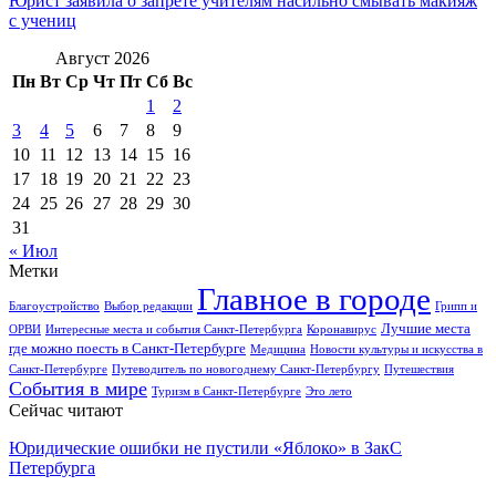
Юрист заявила о запрете учителям насильно смывать макияж
с учениц
Август 2026
Пн
Вт
Ср
Чт
Пт
Сб
Вс
1
2
3
4
5
6
7
8
9
10
11
12
13
14
15
16
17
18
19
20
21
22
23
24
25
26
27
28
29
30
31
« Июл
Метки
Главное в городе
Благоустройство
Выбор редакции
Грипп и
Лучшие места
ОРВИ
Интересные места и события Санкт-Петербурга
Коронавирус
где можно поесть в Санкт-Петербурге
Медицина
Новости культуры и искусства в
Санкт-Петербурге
Путеводитель по новогоднему Санкт-Петербургу
Путешествия
События в мире
Туризм в Санкт-Петербурге
Это лето
Сейчас читают
Юридические ошибки не пустили «Яблоко» в ЗакС
Петербурга