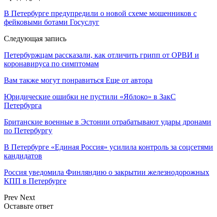
В Петербурге предупредили о новой схеме мошенников с
фейковыми ботами Госуслуг
Следующая запись
Петербуржцам рассказали, как отличить грипп от ОРВИ и
коронавируса по симптомам
Вам также могут понравиться
Еще от автора
Юридические ошибки не пустили «Яблоко» в ЗакС
Петербурга
Британские военные в Эстонии отрабатывают удары дронами
по Петербургу
В Петербурге «Единая Россия» усилила контроль за соцсетями
кандидатов
Россия уведомила Финляндию о закрытии железнодорожных
КПП в Петербурге
Prev
Next
Оставьте ответ