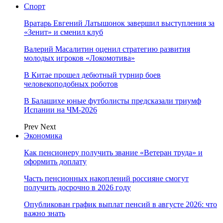
Спорт
Вратарь Евгений Латышонок завершил выступления за
«Зенит» и сменил клуб
Валерий Масалитин оценил стратегию развития
молодых игроков «Локомотива»
В Китае прошел дебютный турнир боев
человекоподобных роботов
В Балашихе юные футболисты предсказали триумф
Испании на ЧМ-2026
Prev
Next
Экономика
Как пенсионеру получить звание «Ветеран труда» и
оформить доплату
Часть пенсионных накоплений россияне смогут
получить досрочно в 2026 году
Опубликован график выплат пенсий в августе 2026: что
важно знать